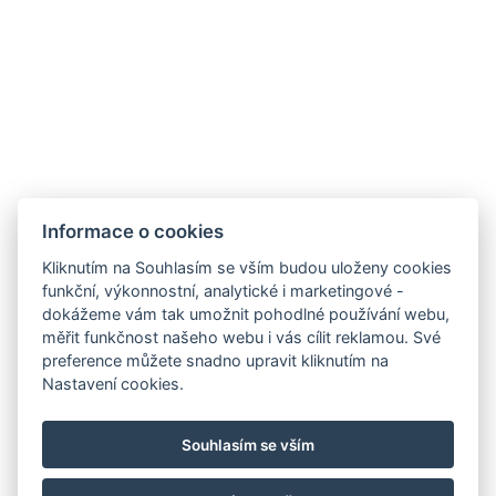
Preferovaný termín:
Zpráva:
Informace o cookies
Kliknutím na Souhlasím se vším budou uloženy cookies
funkční, výkonnostní, analytické i marketingové -
dokážeme vám tak umožnit pohodlné používání webu,
měřit funkčnost našeho webu i vás cílit reklamou. Své
preference můžete snadno upravit kliknutím na
Nastavení cookies.
info@kaplanka.cz
+420 775 552 212
Souhlasím se vším
Facebook
Instagram