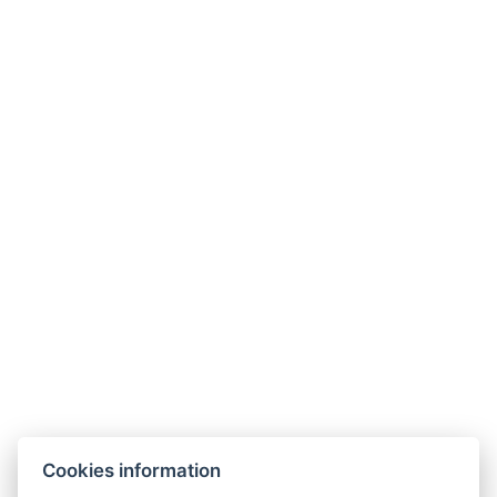
Wi-Fi-Verbindung
Im gesamten Objekt der Pension steht den
Gästen ein
kostenloser WLAN-Zugang
zur
Verfügung.
Verkostung und Weinbar
Cookies information