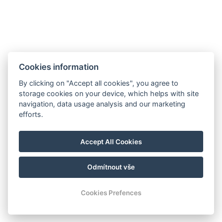
Kostenlose Toilettenartikel
Größe des Raums : 17m²
Cookies information
Arten von Betten : 2x Einzelbett
By clicking on "Accept all cookies", you agree to
Bettgröße : Breite: 90cm, Länge: 200cm
storage cookies on your device, which helps with site
navigation, data usage analysis and our marketing
efforts.
Anzahl der Schlafzimmer : 1
Anzahl der Zimmer : 1
Accept All Cookies
JETZT BUCHEN
Odmítnout vše
ZURÜCK ZU DEN ZIMMERN
Cookies Prefences