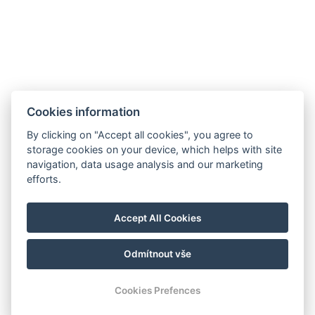
Vorhänge
Kostenlose Toilettenartikel
Gefrierschrank
Größe des Raums : 60m²
Arten von Betten : 3x Einzelbett3x Einzelbett
Cookies information
Bettgröße : Breite: 90cm, Länge: 200cm
By clicking on "Accept all cookies", you agree to
Anzahl der Schlafzimmer : 2
Anzahl der Zimmer : 3
storage cookies on your device, which helps with site
navigation, data usage analysis and our marketing
efforts.
Elektrischer Wasserkocher
Kaffee-/Teegeschirr
Accept All Cookies
JETZT BUCHEN
Odmítnout vše
ZURÜCK ZU DEN ZIMMERN
Cookies Prefences