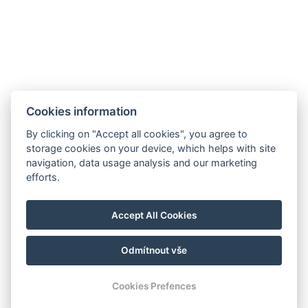
Kostenlose Toilettenartikel
Küche
Größe des Raums : 70m²
Arten von Betten : 3x Einzelbett, 1x Großes Doppelbett
Cookies information
Bettgröße : Breite: 90cm, Länge: 200cm
By clicking on "Accept all cookies", you agree to
Anzahl der Schlafzimmer : 2
Anzahl der Zimmer : 3
storage cookies on your device, which helps with site
navigation, data usage analysis and our marketing
efforts.
Elektrischer Wasserkocher
Accept All Cookies
JETZT BUCHEN
Odmítnout vše
ZURÜCK ZU DEN ZIMMERN
Cookies Prefences